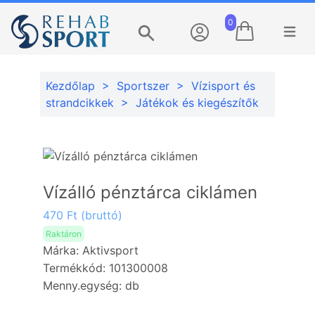
0
Menü m
Keresés
Kezdőlap
>
Sportszer
>
Vízisport és
strandcikkek
>
Játékok és kiegészítők
Vízálló pénztárca ciklámen
470 Ft (bruttó)
Raktáron
Márka: Aktivsport
Termékkód: 101300008
Menny.egység: db