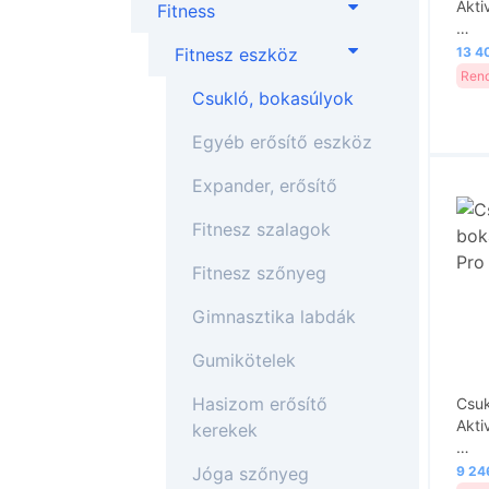
Akti
Fitness
…
Fitnesz eszköz
13 40
Rend
Csukló, bokasúlyok
Egyéb erősítő eszköz
Expander, erősítő
Fitnesz szalagok
Fitnesz szőnyeg
Gimnasztika labdák
Gumikötelek
Hasizom erősítő
Csuk
Akti
kerekek
…
Jóga szőnyeg
9 246