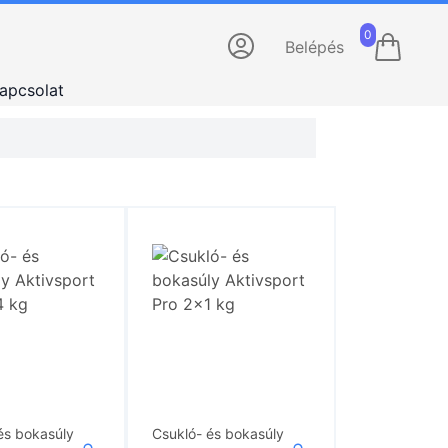
0
Belépés
apcsolat
és bokasúly
Csukló- és bokasúly