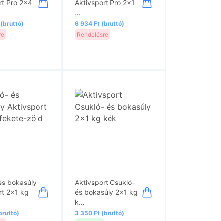
rt Pro 2x4
Aktivsport Pro 2x1
…
 (bruttó)
6 934 Ft (bruttó)
re
Rendelésre
és bokasúly
Aktivsport Csukló-
rt 2x1 kg
és bokasúly 2x1 kg
k…
bruttó)
3 350 Ft (bruttó)