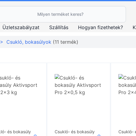
esés Ikon
Üzletszabályzat
Szállítás
Hogyan fizethetek?
K
>
Csukló, bokasúlyok
(11 termék)
ló- és bokasúly
Csukló- és bokasúly
Csukló- 