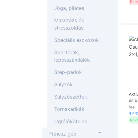
Rend
Jóga, pilates
Masszázs és
stresszoldás
Speciális eszközök
Sportórák,
lépésszámlálók
Step-padok
Súlyzók
Akti
Súlyzószettek
és b
kg…
Tornakarikák
4 445
Rakt
Ugrálókötelek
Fitnesz gép