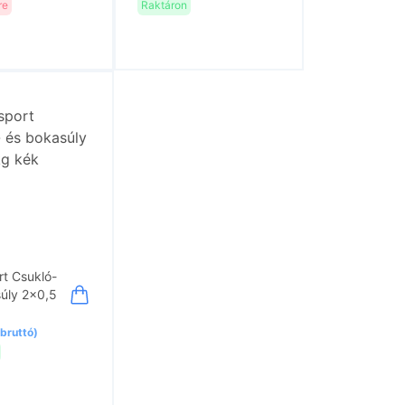
re
Raktáron
rt Csukló-
úly 2x0,5
(bruttó)