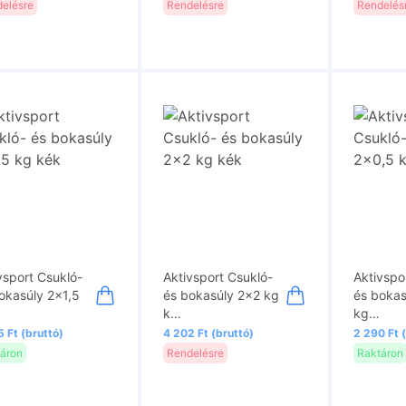
elésre
Rendelésre
Rendelés
vsport Csukló-
Aktivsport Csukló-
Aktivspo
okasúly 2x1,5
és bokasúly 2x2 kg
és bokas
k…
kg…
 Ft (bruttó)
4 202 Ft (bruttó)
2 290 Ft 
áron
Rendelésre
Raktáron