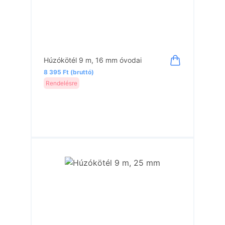
Húzókötél 9 m, 16 mm óvodai
8 395 Ft (bruttó)
Rendelésre