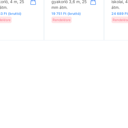
orló, 4 m, 25
gyakorló 3,6 m, 25
iskolai,
átm.
mm átm.
átm.
3 Ft (bruttó)
19 751 Ft (bruttó)
24 689 Ft
elésre
Rendelésre
Rendelés