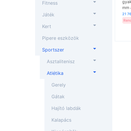
gyak
Fitness
mm 
Játék
21 76
Rend
Kert
Pipere eszközök
Sportszer
Asztalitenisz
Atlétika
Gerely
Gátak
Hajító labdák
Kalapács