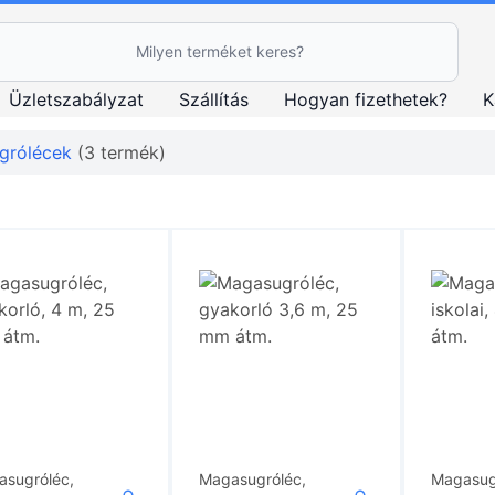
esés Ikon
Üzletszabályzat
Szállítás
Hogyan fizethetek?
K
grólécek
(3 termék)
sugróléc,
Magasugróléc,
Magasug