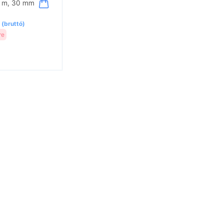
 4 m, 30 mm
 (bruttó)
re