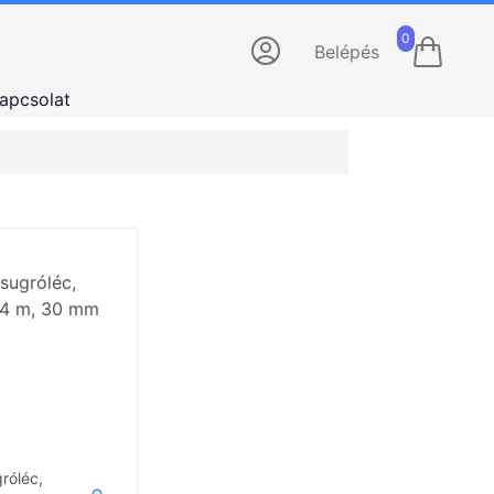
0
Belépés
apcsolat
róléc,