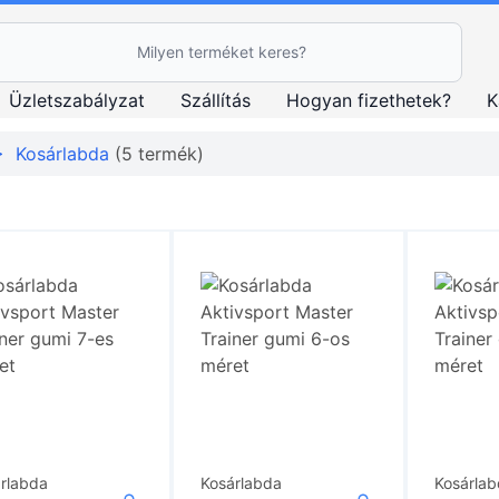
esés Ikon
Üzletszabályzat
Szállítás
Hogyan fizethetek?
K
>
Kosárlabda
(5 termék)
rlabda
Kosárlabda
Kosárla