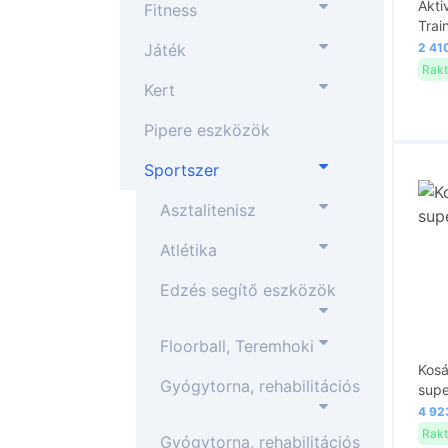
Akti
Fitness
Trai
Játék
2 410
Rakt
Kert
Pipere eszközök
Sportszer
Asztalitenisz
Atlétika
Edzés segítő eszközök
Floorball, Teremhoki
Kosá
Gyógytorna, rehabilitációs
supe
4 923
Rakt
Gyógytorna, rehabilitációs