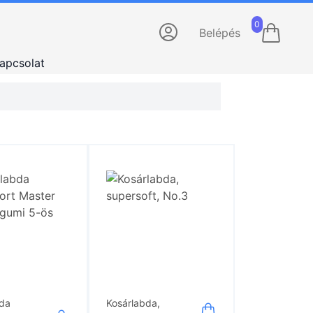
0
Belépés
apcsolat
bda
Kosárlabda,