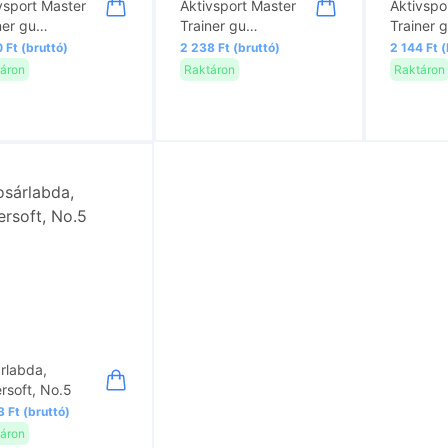
vsport Master
Aktivsport Master
Aktivspo
ner gu…
Trainer gu…
Trainer 
 Ft (bruttó)
2 238 Ft (bruttó)
2 144 Ft (
áron
Raktáron
Raktáron
rlabda,
rsoft, No.5
 Ft (bruttó)
áron