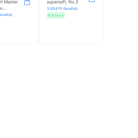
rt Master
supersoft, No.3
gu…
3 024 Ft (bruttó)
bruttó)
Raktáron