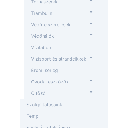
Tornaszerek
Trambulin
Védőfelszerelések
Védőhálók
Vízilabda
Vízisport és strandcikkek
Érem, serleg
Óvodai eszközök
Öltöző
Szolgáltatásaink
Temp
Vásárlási utalványok