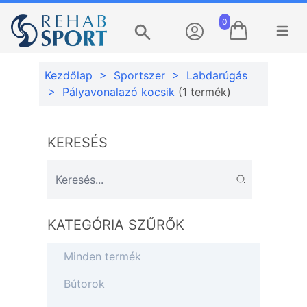
0
Menü m
Keresés
Kezdőlap
>
Sportszer
>
Labdarúgás
>
Pályavonalazó kocsik
(1 termék)
KERESÉS
KATEGÓRIA SZŰRŐK
Minden termék
Bútorok