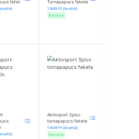
pucs fehér
Tornapapucs fekete
bruttó)
1 849 Ft (bruttó)
Raktáron
rt
Aktivsport Spicc
pucs
tornapapucs fekete
n
1 849 Ft (bruttó)
bruttó)
Raktáron