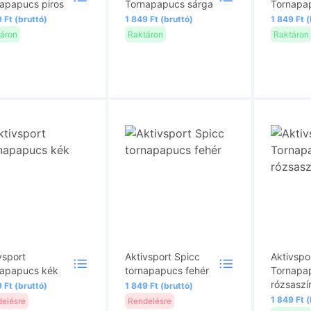
apapucs piros
Tornapapucs sárga
Tornapa
 Ft (bruttó)
1 849 Ft (bruttó)
1 849 Ft (
áron
Raktáron
Raktáron
vsport
Aktivsport Spicc
Aktivspo
napapucs kék
tornapapucs fehér
Tornapa
rózsaszí
 Ft (bruttó)
1 849 Ft (bruttó)
1 849 Ft (
elésre
Rendelésre