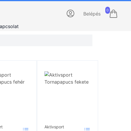
0
Belépés
apcsolat
rt
Aktivsport