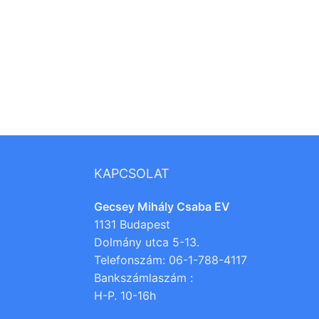
KAPCSOLAT
Gecsey Mihály Csaba EV
1131 Budapest
Dolmány utca 5-13.
Telefonszám: 06-1-788-4117
Bankszámlaszám :
H-P. 10-16h