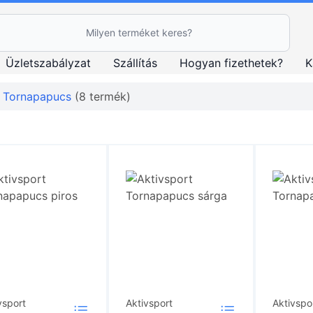
esés Ikon
Üzletszabályzat
Szállítás
Hogyan fizethetek?
K
Tornapapucs
(8 termék)
vsport
Aktivsport
Aktivspo