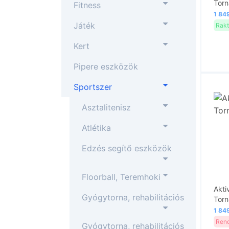
Torn
Fitness
1 849
Játék
Rakt
Kert
Pipere eszközök
Sportszer
Asztalitenisz
Atlétika
Edzés segítő eszközök
Floorball, Teremhoki
Akti
Gyógytorna, rehabilitációs
Tor
1 849
Rend
Gyógytorna, rehabilitációs