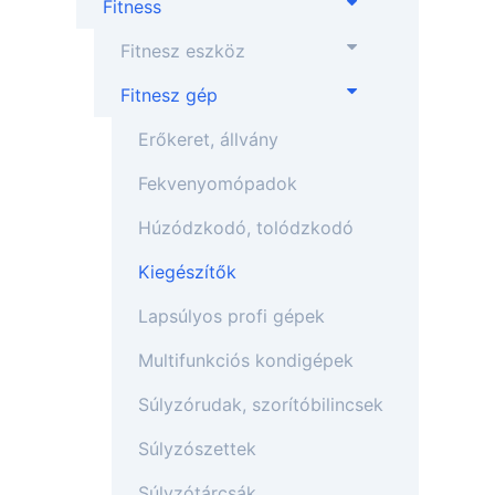
Fitness
Fitnesz eszköz
Fitnesz gép
Erőkeret, állvány
Fekvenyomópadok
Húzódzkodó, tolódzkodó
Kiegészítők
Lapsúlyos profi gépek
Multifunkciós kondigépek
Súlyzórudak, szorítóbilincsek
Súlyzószettek
Súlyzótárcsák