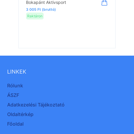
Bokapánt Aktivsport
3 005 Ft (bruttó)
Raktáron
LINKEK
Rólunk
ÁSZF
Adatkezelési Tájékoztató
Oldaltérkép
Főoldal