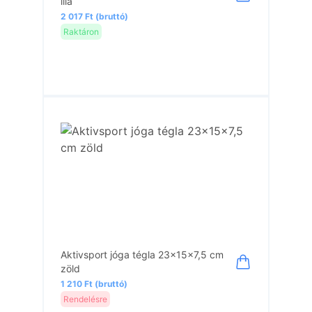
lila
2 017 Ft (bruttó)
Raktáron
Aktivsport jóga tégla 23x15x7,5 cm
zöld
1 210 Ft (bruttó)
Rendelésre