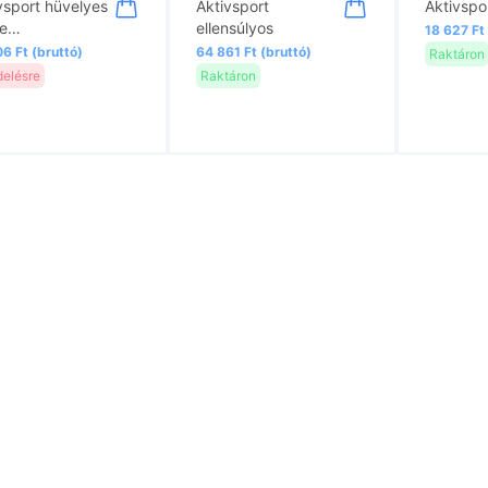
vsport hüvelyes
Aktivsport
Aktivspor
ve…
ellensúlyos
18 627 Ft
6 Ft (bruttó)
64 861 Ft (bruttó)
Raktáron
elésre
Raktáron