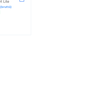
t Lite
 (bruttó)