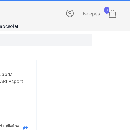
0
Belépés
apcsolat
bda állvány