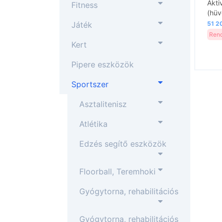
Akti
Fitness
(hü
Játék
51 20
Rend
Kert
Pipere eszközök
Sportszer
Asztalitenisz
Atlétika
Edzés segítő eszközök
Floorball, Teremhoki
Gyógytorna, rehabilitációs
Gyógytorna, rehabilitációs