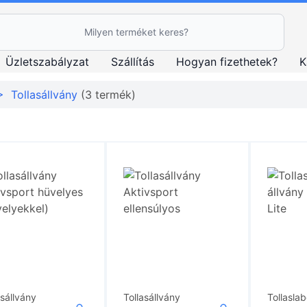
esés Ikon
Üzletszabályzat
Szállítás
Hogyan fizethetek?
K
>
Tollasállvány
(3 termék)
asállvány
Tollasállvány
Tollasla