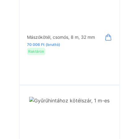
Mászókötél, csomós, 8 m, 32 mm
70 006 Ft (bruttó)
Raktáron